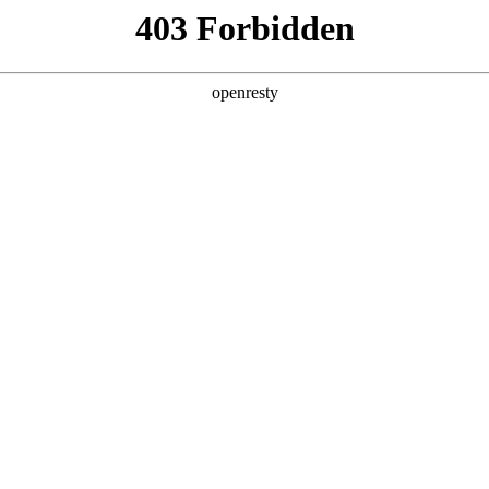
发
质量体系
公司团队
资料演示
公告与通告
通函
新闻稿
股东服务
企业管治
环境